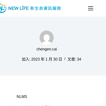
跳
至
主
要
內
容
chengen.cai
加入: 2023 年 1 月 30 日
文章: 34
NLMS